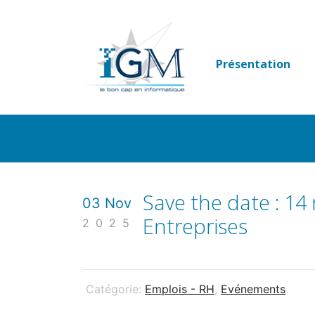
Passer
au
contenu
Présentation
Save the date : 1
03 Nov
Entreprises
2025
Catégorie:
Emplois - RH
,
Evénements