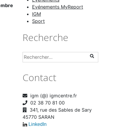
vembre
Evénements MyReport
IGM
Sport
Recherche
Contact
igm (@) igmcentre.fr
02 38 70 81 00
341, rue des Sables de Sary
45770 SARAN
LinkedIn