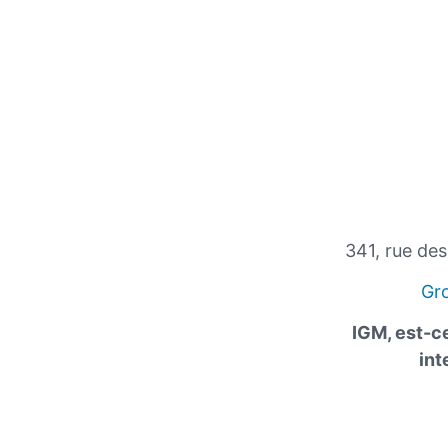
341, rue de
Gr
IGM, est-ce
int