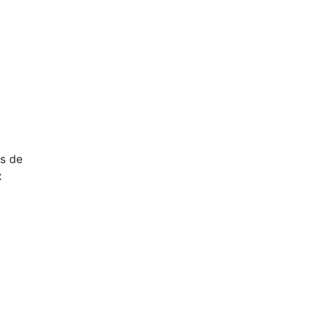
ts de
x