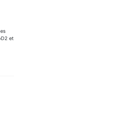
les
oD2 et