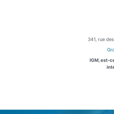
341, rue de
Gr
IGM, est-ce
int