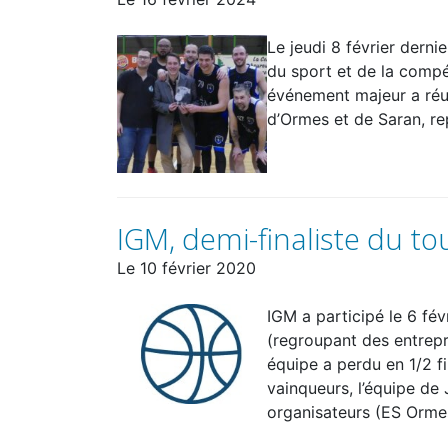
Le jeudi 8 février dern
du sport et de la compé
événement majeur a réu
d’Ormes et de Saran, re
IGM, demi-finaliste du to
Le
10 février 2020
IGM a participé le 6 fév
(regroupant des entrepr
équipe a perdu en 1/2 fi
vainqueurs, l’équipe de
organisateurs (ES Orme