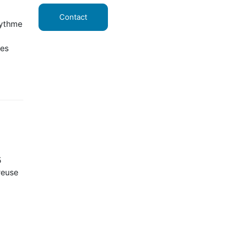
Contact
rythme
ses
5
reuse