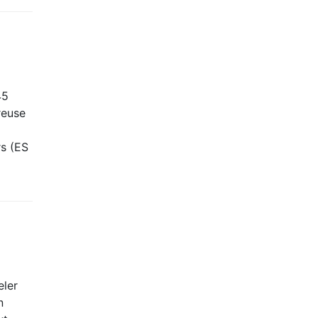
45
reuse
rs (ES
eler
n