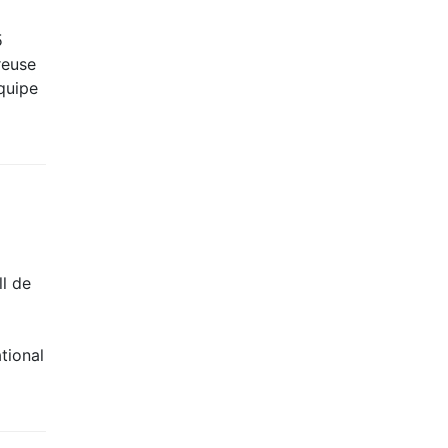
5
reuse
équipe
ll de
tional