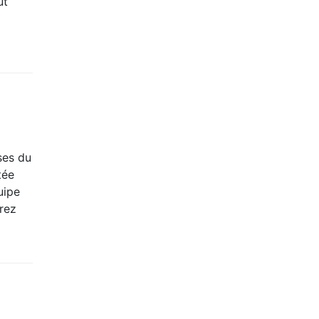
ut
ses du
tée
uipe
erez