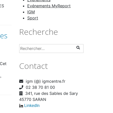
’ES
Evénements MyReport
IGM
Sport
Recherche
ses
Contact
 Cet
,
igm (@) igmcentre.fr
02 38 70 81 00
341, rue des Sables de Sary
45770 SARAN
LinkedIn