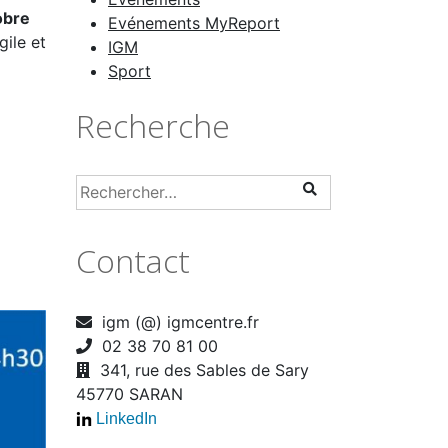
obre
Evénements MyReport
gile et
IGM
Sport
Recherche
Contact
igm (@) igmcentre.fr
02 38 70 81 00
341, rue des Sables de Sary
45770 SARAN
LinkedIn