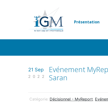
Passer
au
contenu
Présentation
Evénement MyRepo
21 Sep
Saran
2022
Catégorie:
Décisionnel - MyReport
,
Evéne