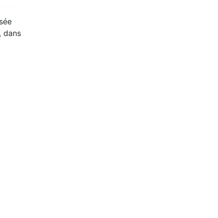
isée
, dans