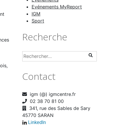
Evénements MyReport
IGM
nt
Sport
Recherche
nces
ois,
Contact
igm (@) igmcentre.fr
02 38 70 81 00
341, rue des Sables de Sary
45770 SARAN
LinkedIn