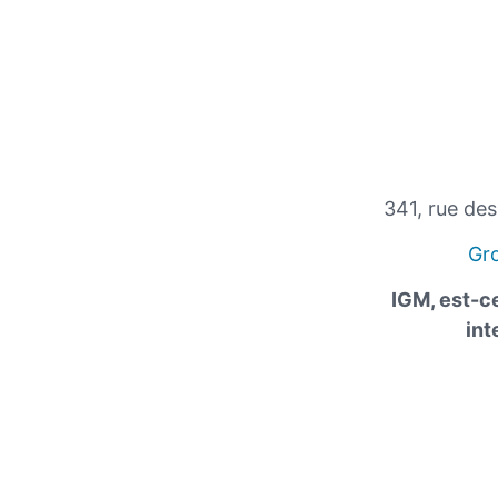
341, rue de
Gr
IGM, est-ce
int