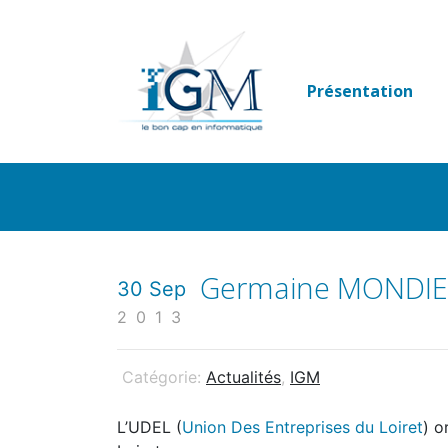
Passer
au
contenu
Présentation
Germaine MONDIER
30 Sep
2013
Catégorie:
Actualités
,
IGM
L’UDEL (
Union Des Entreprises du Loiret
) o