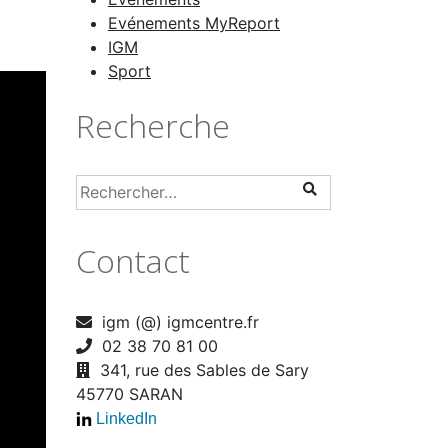
Evénements MyReport
IGM
Sport
Recherche
Contact
igm (@) igmcentre.fr
02 38 70 81 00
341, rue des Sables de Sary
45770 SARAN
LinkedIn