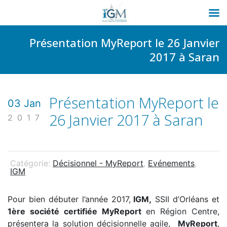
Passer
Présentation MyReport le 26 Janvier
au
2017 à Saran
contenu
Présentation MyReport le
03 Jan
26 Janvier 2017 à Saran
2017
Catégorie:
Décisionnel - MyReport
,
Evénements
,
IGM
Pour bien débuter l’année 2017,
IGM,
SSII d’Orléans et
1ère société certifiée MyReport
en Région Centre,
présentera la solution décisionnelle agile,
MyReport
,